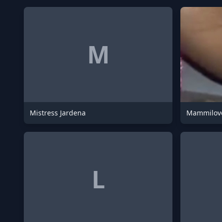
M
Mistress Jardena
Mammilove
L