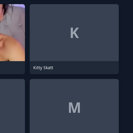
K
Kitty Skatt
M