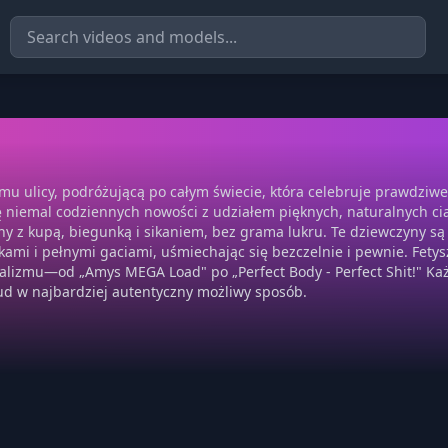
omu ulicy, podróżującą po całym świecie, która celebruje prawdziw
 niemal codziennych nowości z udziałem pięknych, naturalnych cia
y z kupą, biegunką i sikaniem, bez grama lukru. Te dziewczyny są
ami i pełnymi gaciami, uśmiechając się bezczelnie i pewnie. Fety
alizmu—od „Amys MEGA Load" po „Perfect Body - Perfect Shit!" Każ
rud w najbardziej autentyczny możliwy sposób.