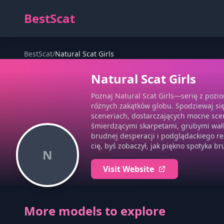
BestScat
BestScat
/
Natural Scat Girls
Natural Scat Girls
Poznaj Natural Scat Girls—serię z pozi
różnych zakątków globu. Spodziewaj się
sceneriach, dostarczających mocne scen
śmierdzącymi skarpetami, grubymi wałk
brudnej desperacji i podglądackiego re
cię, byś zobaczył, jak piękno spotyka b
N
Visit Website
More models to explore