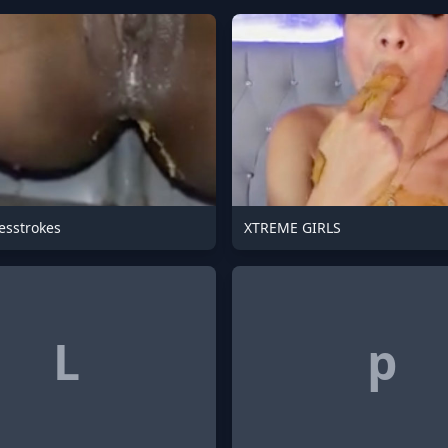
sstrokes
XTREME GIRLS
L
p