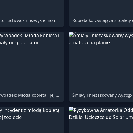
Młody amator uchwycił niezwykłe momenty na zdjęciach
Kobieta korzystająca z toalety 
Kłopotliwy wpadek: Młoda kobieta i jej pech z białymi spodniami