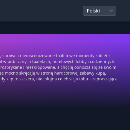
e, surowe i nieinscenizowane toaletowe momenty kobiet z
ł w publicznych toaletach, hotelowych lobby i codziennych
 rozbrykane i nieskrępowane, z chęcią obnoszą się ze swoimi
sze mocno skręcają w stronę hardcorowej zabawy kupą,
dy klip to szczera, niechlujna celebracja tabu—zapraszająca