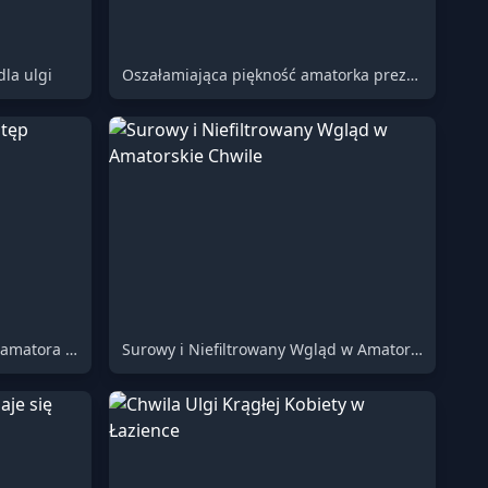
dla ulgi
Oszałamiająca piękność amatorka prezentuje swoje nieskazitelne kształty w naturalnej łazienkowej chwili
Śmiały i niezaskowany występ amatora na planie
Surowy i Niefiltrowany Wgląd w Amatorskie Chwile