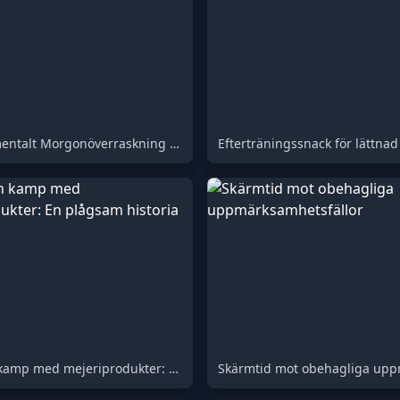
Ett Monumentalt Morgonöverraskning Väntar Dig
Efterträningssnack för lättnad
Mamman kamp med mejeriprodukter: En plågsam historia