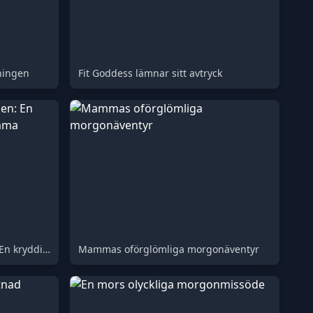
ningen
Fit Goddess lämnar sitt avtryck
Den brännande eftersmaken: En kryddig matsmältningsdilemma
Mammas oförglömliga morgonäventyr