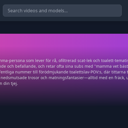
a-persona som lever för rå, ofiltrerad scat-lek och toalett-temat
nde och befallande, och retar ofta sina subs med "mamma vet bäst
fentliga nummer till förödmjukande toalettslav-POV:s, där tittarna t
, nedsmutsade trosor och matningsfantasier—alltid med en fräck, u
din tjej.