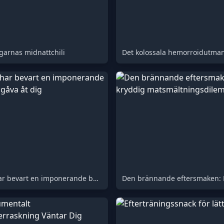
garnas midnattchili
Det kolossala hemorroidutma
Mamma har bevart en imponerande betydande gåva åt dig