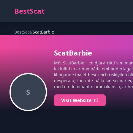
BestScat
BestScat
/
ScatBarbie
ScatBarbie
Möt ScatBarbie—en djärv, rättfram mamm
lekfullt flin är hon både omhändertaga
klingande toalettbesök och riskfyllda of
desperata, kan-inte-hålla-sig-scenarier
med en dominant mammakänsla, är hon 
S
Visit Website