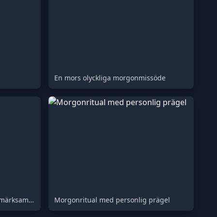
En mors olyckliga morgonmissöde
Skärmtid mot obehagliga uppmärksamhetsfällor
Morgonritual med personlig prägel