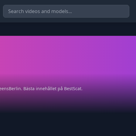
eensBerlin. Bästa innehållet på BestScat.