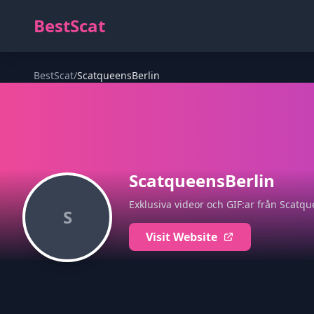
BestScat
BestScat
/
ScatqueensBerlin
ScatqueensBerlin
Exklusiva videor och GIF:ar från Scatqu
S
Visit Website