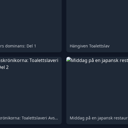
rs dominans: Del 1
Hängiven Toalettslav
Dominanskrönikorna: Toalettslaveri Avslöjad - Del 2
Middag på en japansk restau